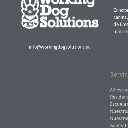
En est
canina,
de Eme
más ser
info@workingdogsolutions.eu
Servic
Adiestra
Residenc
Escuela 
Nuestros
Nuestra
Sementa