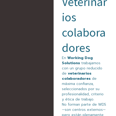
Veterinar
ios
colabora
dores
En
Working Dog
Solutions
trabajamos
con un grupo reducido
de
veterinarios
colaboradores
de
máxima confianza,
seleccionados por su
profesionalidad, criterio
y ética de trabajo.
No forman parte de WDS
—son centros externos—
pero están plenamente