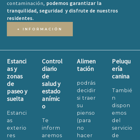
contaminación,
podemos garantizar la
tranquilidad, seguridad y disfrute de nuestros
residentes.
+ INFORMACIÓN
Estanci
Control
Alimen
Peluqu
as y
diario
tación
ería
zonas
de
canina
de
salud y
podrás
paseo y
estado
decidir
Tambié
suelta
anímic
si traer
n
o
su
dispon
Estanci
pienso
emos
as
Te
(para
del
exterio
inform
no
servicio
res
aremos
hacer
de