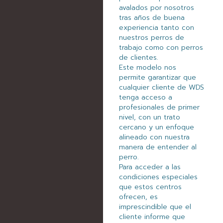
avalados por nosotros
tras años de buena
experiencia tanto con
nuestros perros de
trabajo como con perros
de clientes.
Este modelo nos
permite garantizar que
cualquier cliente de WDS
tenga acceso a
profesionales de primer
nivel, con un trato
cercano y un enfoque
alineado con nuestra
manera de entender al
perro.
Para acceder a las
condiciones especiales
que estos centros
ofrecen, es
imprescindible que el
cliente informe que