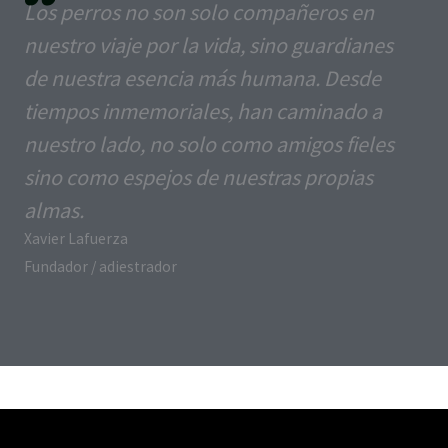
Los perros no son solo compañeros en
nuestro viaje por la vida, sino guardianes
de nuestra esencia más humana. Desde
tiempos inmemoriales, han caminado a
nuestro lado, no solo como amigos fieles
sino como espejos de nuestras propias
almas.
Xavier Lafuerza
Fundador / adiestrador