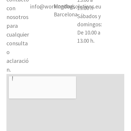
a
k
Montbui,
info@workingdogsolutions.eu
con
19.00 h
m
-
Barcelona​
Sábados y
nosotros
f
domingos:
para
De 10.00 a
cualquier
13.00 h.
consulta
o
aclaració
n.