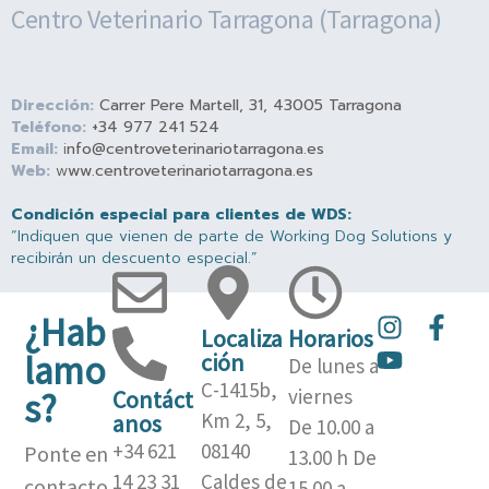
Centro Veterinario Tarragona (Tarragona)
Dirección:
Carrer Pere Martell, 31, 43005 Tarragona
Teléfono:
+34 977 241 524
Email:
i
nfo@centroveterinariotarragona.es
Web:
w
ww.centroveterinariotarragona.es
Condición especial para clientes de WDS:
“Indiquen que vienen de parte de Working Dog Solutions y
recibirán un descuento especial.”
¿Hab
I
Y
F
Localiza
Horarios
n
o
a
Lamo
Ción
De lunes a
s
u
c
C-1415b,
viernes
Contáct
S?
t
t
e
Km 2, 5,
Anos
De 10.00 a
a
u
b
+34 621
08140
Ponte en
g
b
o
13.00 h De
r
e
o
14 23 31
Caldes de
contacto
15.00 a