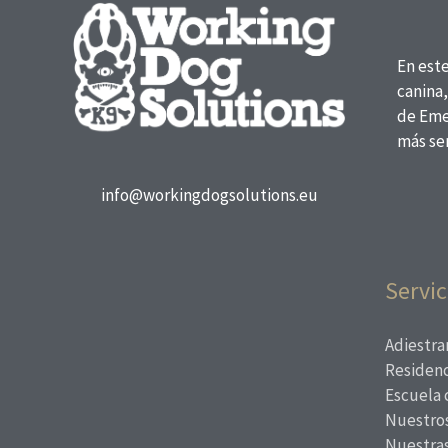
En est
canina,
de Eme
más ser
info@workingdogsolutions.eu
Servic
Adiestra
Residenc
Escuela 
Nuestros
Nuestra