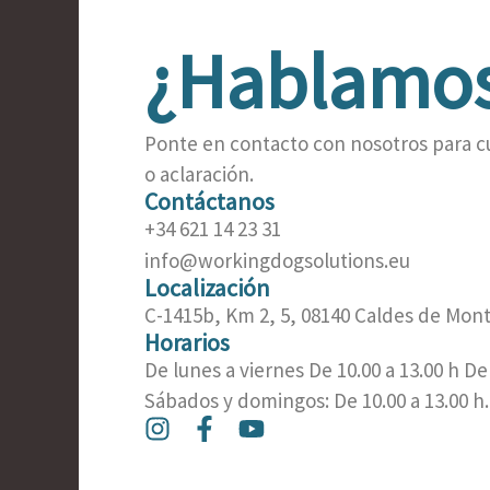
¿Hablamo
Ponte en contacto con nosotros para c
o aclaración.
Contáctanos
+34 621 14 23 31
info@workingdogsolutions.eu
Localización
C-1415b, Km 2, 5, 08140 Caldes de Mont
Horarios
De lunes a viernes De 10.00 a 13.00 h De 
Sábados y domingos: De 10.00 a 13.00 h.
I
F
Y
n
a
o
s
c
u