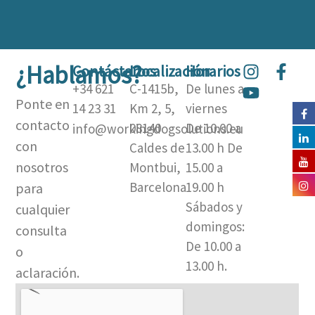
¿Hablamos?
I
Y
F
Contáctanos
Localización
Horarios
n
o
a
+34 621
C-1415b,
De lunes a
s
u
c
Ponte en
14 23 31
Km 2, 5,
viernes
t
t
e
contacto
08140
De 10.00 a
info@workingdogsolutions.eu
a
u
b
con
Caldes de
13.00 h De
g
b
o
nosotros
Montbui,
15.00 a
r
e
o
a
k
Barcelona​
19.00 h
para
m
-
Sábados y
cualquier
f
domingos:
consulta
De 10.00 a
o
13.00 h.
aclaración.