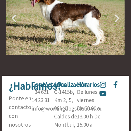
¿Hablamos?
I
Y
F
Contáctanos
Localización
Horarios
n
o
a
+34 621
C-1415b,
De lunes a
s
u
c
Ponte en
14 23 31
Km 2, 5,
viernes
t
t
e
contacto
08140
De 10.00 a
info@workingdogsolutions.eu
a
u
b
con
Caldes de
13.00 h De
g
b
o
nosotros
Montbui,
15.00 a
r
e
o