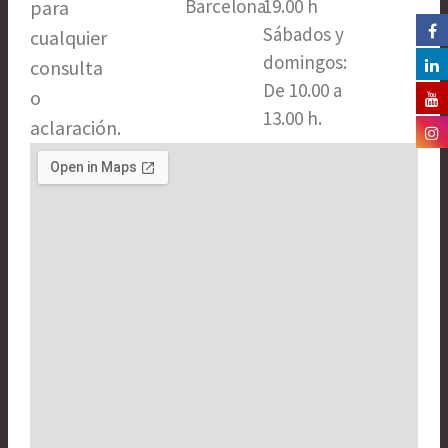
a
k
Barcelona​
19.00 h
para
m
-
Sábados y
cualquier
f
domingos:
consulta
De 10.00 a
o
13.00 h.
aclaración.