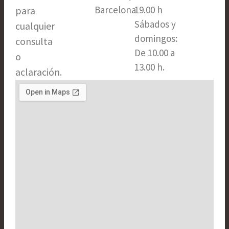
a
k
Barcelona​
19.00 h
para
m
-
Sábados y
cualquier
f
domingos:
consulta
De 10.00 a
o
13.00 h.
aclaración.