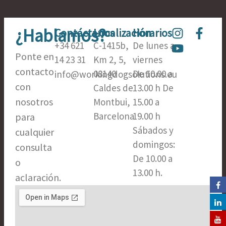
¿Hablamos?
I
Y
F
Contáctanos
Localización
Horarios
n
o
a
+34 621
C-1415b,
De lunes a
s
u
c
Ponte en
14 23 31
Km 2, 5,
viernes
t
t
e
contacto
08140
De 10.00 a
info@workingdogsolutions.eu
a
u
b
con
Caldes de
13.00 h De
g
b
o
nosotros
Montbui,
15.00 a
r
e
o
a
k
Barcelona​
19.00 h
para
m
-
Sábados y
cualquier
f
domingos:
consulta
De 10.00 a
o
13.00 h.
aclaración.