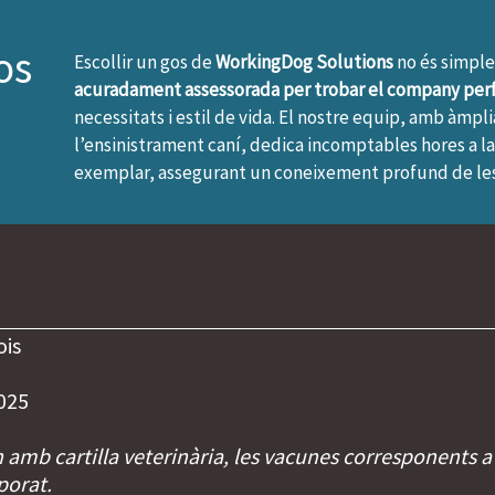
os
Escollir un gos de
WorkingDog Solutions
no és simpl
acuradament assessorada per trobar el company per
necessitats i estil de vida. El nostre equip, amb àmp
l’ensinistrament caní, dedica incomptables hores a l
exemplar, assegurant un coneixement profund de les 
ois
025
n amb cartilla veterinària, les vacunes corresponents a
porat.