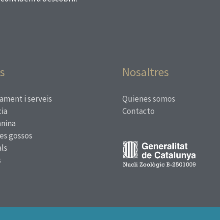
s
Nosaltres
ament i serveis
Quienes somos
ia
Contacto
anina
res gossos
ls
s