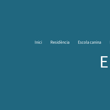
Vés
al
contingut
Inici
Residència
Escola canina
E