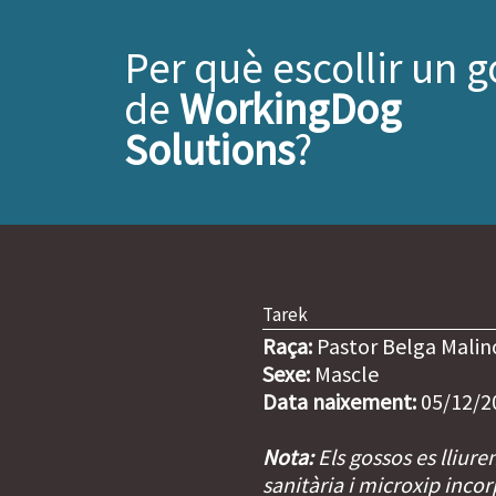
Per què escollir un g
de
WorkingDog
Solutions
?
Tarek
Raça:
Pastor Belga Malin
Sexe:
Mascle
Data naixement:
05/12/2
Nota:
Els gossos es lliure
sanitària i microxip incor