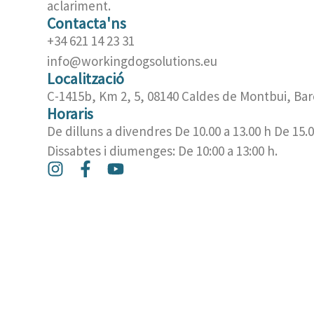
aclariment.
Contacta'ns
+34 621 14 23 31
info@workingdogsolutions.eu
Localització
C-1415b, Km 2, 5, 08140 Caldes de Montbui, Bar
Horaris
De dilluns a divendres De 10.00 a 13.00 h De 15.0
Dissabtes i diumenges: De 10:00 a 13:00 h.
I
F
Y
n
a
o
s
c
u
t
e
t
a
b
u
g
o
b
r
o
e
a
k
m
-