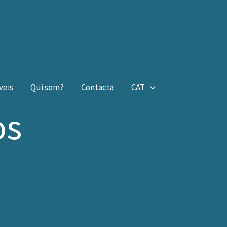
veis
Qui som?
Contacta
CAT
os