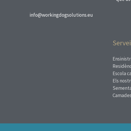
info@workingdogsolutions.eu
Servei
Ensinistr
Residènc
Escola c
Els nost
Sementa
Camade