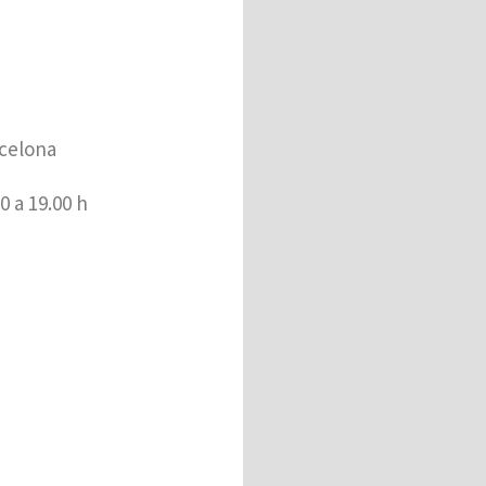
celona​
0 a 19.00 h