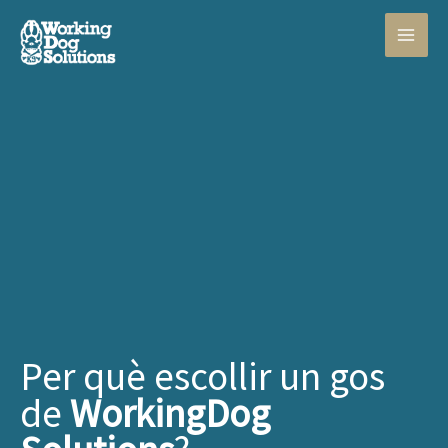
Vés
al
contingut
Per què escollir un gos
de
WorkingDog