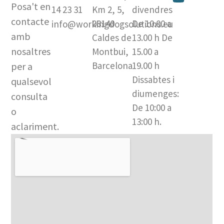
s
u
c
Posa't en
14 23 31
Km 2, 5,
divendres
t
t
e
contacte
08140
De 10.00 a
info@workingdogsolutions.eu
a
u
b
amb
Caldes de
13.00 h De
g
b
o
nosaltres
Montbui,
15.00 a
r
e
o
a
k
Barcelona​
19.00 h
per a
m
-
Dissabtes i
qualsevol
f
diumenges:
consulta
De 10:00 a
o
13:00 h.
aclariment.