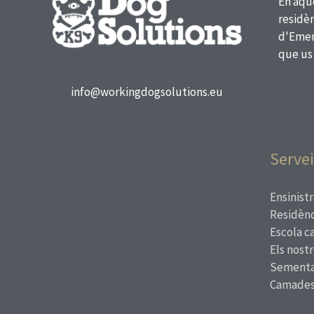
En aqu
residèn
d'Emerg
que us
info@workingdogsolutions.eu
Servei
Ensinistr
Residènc
Escola c
Els nost
Sementa
Camade