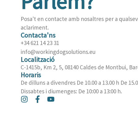
Parlem?
Posa't en contacte amb nosaltres per a qualsev
aclariment.
Contacta'ns
+34 621 14 23 31
info@workingdogsolutions.eu
Localització
C-1415b, Km 2, 5, 08140 Caldes de Montbui, Bar
Horaris
De dilluns a divendres De 10.00 a 13.00 h De 15.0
Dissabtes i diumenges: De 10:00 a 13:00 h.
I
F
Y
n
a
o
s
c
u
t
e
t
a
b
u
g
o
b