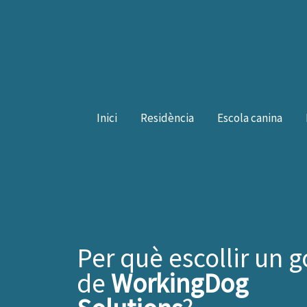
Vés
al
contingut
Inici
Residència
Escola canina
Per què escollir un g
de
WorkingDog