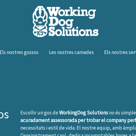
Els nostres gossos
Les nostres camades
Els nostres ser
os
Escollir un gos de
WorkingDog Solutions
no és simpl
acuradament assessorada per trobar el company per
necessitats i estil de vida. El nostre equip, amb àmp
l’ensinistrament caní, dedica incomptables hores a l