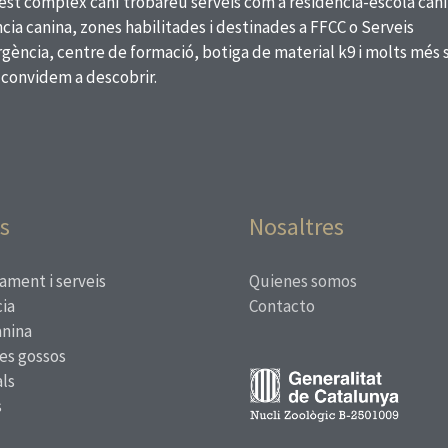
est complex caní trobareu serveis com a residència-escola cani
cia canina, zones habilitades i destinades a FFCC o Serveis
ència, centre de formació, botiga de material k9 i molts més 
 convidem a descobrir.
s
Nosaltres
ament i serveis
Quienes somos
ia
Contacto
anina
res gossos
ls
s