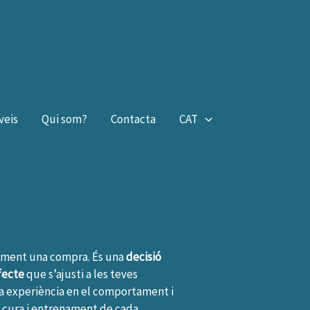
veis
Qui som?
Contacta
CAT
ement una compra. És una
decisió
fecte
que s’ajusti a les teves
lia experiència en el comportament i
a cura i entrenament de cada