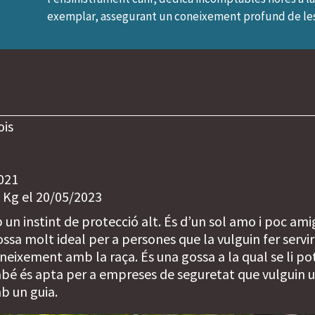
exemplar, assegurant un coneixement profund de les 
ois
021
 Kg el 20/05/2023
 un instint de protecció alt. És d’un sol amo i poc am
gossa molt ideal per a persones que la vulguin fer servi
neixement amb la raça. És una gossa a la qual se li po
mbé és apta per a empreses de seguretat que vulguin u
b un guia.