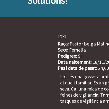
Solutions
?
LOKI
Raça:
Pastor belga Malin
Sexe:
Femella
Pedigree
: Sí
Data naixement:
18/11/2
Pes i data de pesat:
24,00
Loki és una gosseta amb
al nucli familiar. És un 
seva. Cal una mica de co
feines de vigilància. Ta
tasques de vigilància am