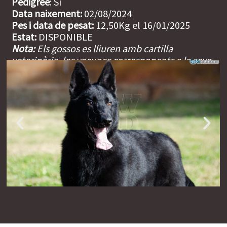
Pedigree
: Sí
Data naixement:
02/08/2024
Pes i data de pesat:
12,50Kg el 16/01/2025
Estat:
DISPONIBLE
Nota:
Els gossos es lliuren amb cartilla
veterinària, les vacunes corresponents a la seva
edat, garantia sanitària i microxip incorporat.