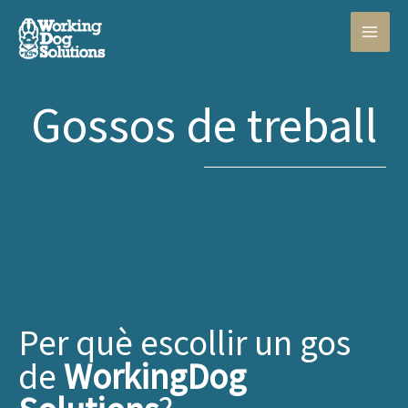
Vés
al
contingut
Gossos de treball
Per què escollir un gos
de
WorkingDog