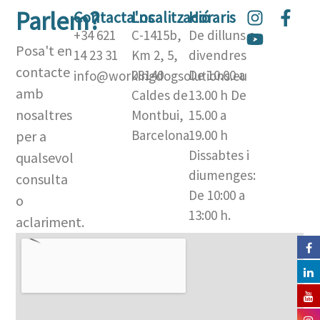
Parlem?
I
Y
F
Contacta'ns
Localització
Horaris
n
o
a
+34 621
C-1415b,
De dilluns a
s
u
c
Posa't en
14 23 31
Km 2, 5,
divendres
t
t
e
contacte
08140
De 10.00 a
info@workingdogsolutions.eu
a
u
b
amb
Caldes de
13.00 h De
g
b
o
nosaltres
Montbui,
15.00 a
r
e
o
a
k
Barcelona​
19.00 h
per a
m
-
Dissabtes i
qualsevol
f
diumenges:
consulta
De 10:00 a
o
13:00 h.
aclariment.