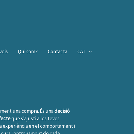
veis
Qui som?
Contacta
CAT
ement una compra. És una
decisió
fecte
que s’ajusti a les teves
lia experiència en el comportament i
a cura i entrenament de cada