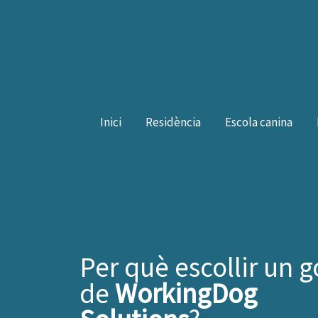
Vés
al
contingut
Inici
Residència
Escola canina
Per què escollir un g
de
WorkingDog