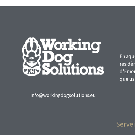
En aqu
residèn
d'Emerg
que us
info@workingdogsolutions.eu
Servei