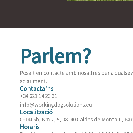
Parlem?
Posa't en contacte amb nosaltres per a qualsev
aclariment.
Contacta'ns
+34 621 14 23 31
info@workingdogsolutions.eu
Localització
C-1415b, Km 2, 5, 08140 Caldes de Montbui, Bar
Horaris