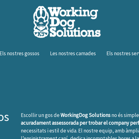
Els nostres gossos
Les nostres camades
Els nostres ser
os
Escollir un gos de
WorkingDog Solutions
no és simpl
acuradament assessorada per trobar el company per
necessitats i estil de vida. El nostre equip, amb àmp
l’ensinistrament caní, dedica incomptables hores a l