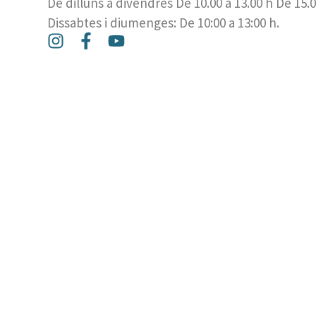
De dilluns a divendres De 10.00 a 13.00 h De 15.0
Dissabtes i diumenges: De 10:00 a 13:00 h.
I
F
Y
n
a
o
s
c
u
t
e
t
a
b
u
g
o
b
r
o
e
a
k
m
-
f