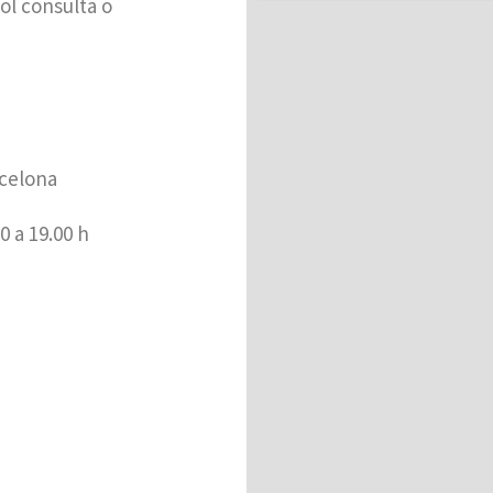
ol consulta o
celona​
0 a 19.00 h