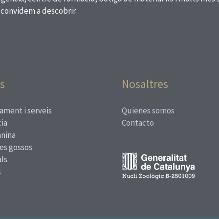
 convidem a descobrir.
s
Nosaltres
ament i serveis
Quienes somos
ia
Contacto
anina
res gossos
ls
s