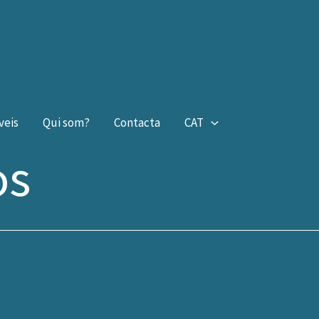
veis
Qui som?
Contacta
CAT
os