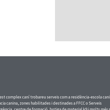
est complex caní trobareu serveis com a residència-escola cani
cia canina, zones habilitades i destinades a FFCC o Serveis
ència, centre de formació, botiga de material k9 i molts més 