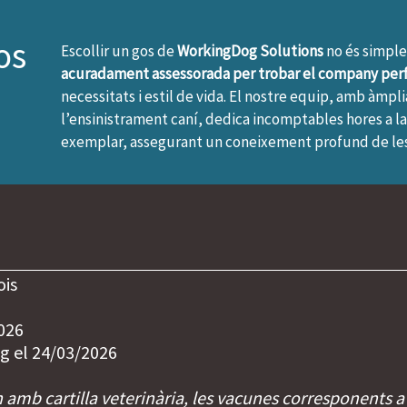
os
Escollir un gos de
WorkingDog Solutions
no és simpl
acuradament assessorada per trobar el company per
necessitats i estil de vida. El nostre equip, amb àmp
l’ensinistrament caní, dedica incomptables hores a l
exemplar, assegurant un coneixement profund de les 
ois
026
g el 24/03/2026
n amb cartilla veterinària, les vacunes corresponents a