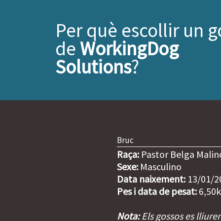
Per què escollir un g
de
WorkingDog
Solutions
?
Bruc
Raça:
Pastor Belga Malin
Sexe:
Masculino
Data naixement:
13/01/2
Pes i data de pesat:
6,50k
Nota:
Els gossos es lliure