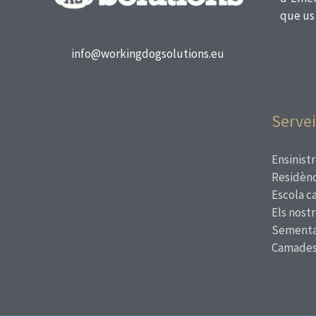
que us
info@workingdogsolutions.eu
Servei
Ensinistr
Residènc
Escola c
Els nost
Sementa
Camade