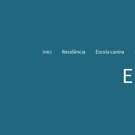
Vés
al
contingut
Inici
Residència
Escola canina
E