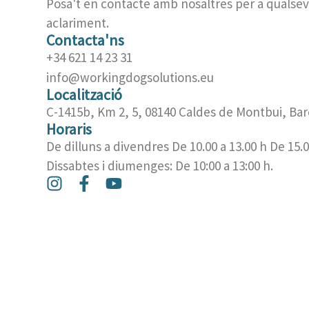
Posa't en contacte amb nosaltres per a qualsev
aclariment.
Contacta'ns
+34 621 14 23 31
info@workingdogsolutions.eu
Localització
C-1415b, Km 2, 5, 08140 Caldes de Montbui, Bar
Horaris
De dilluns a divendres De 10.00 a 13.00 h De 15.0
Dissabtes i diumenges: De 10:00 a 13:00 h.
I
F
Y
n
a
o
s
c
u
t
e
t
a
b
u
g
o
b
r
o
e
a
k