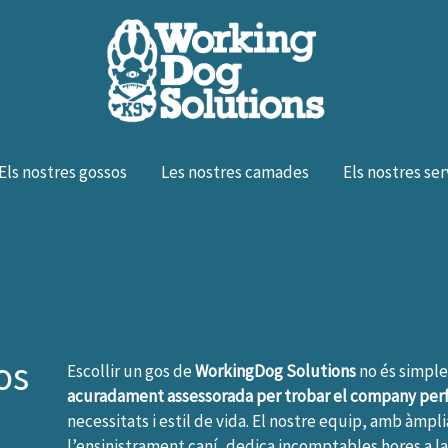
Els nostres gossos
Les nostres camades
Els nostres ser
os
Escollir un gos de
WorkingDog Solutions
no és simpl
acuradament assessorada per trobar el company per
necessitats i estil de vida. El nostre equip, amb àmp
l’ensinistrament caní, dedica incomptables hores a l