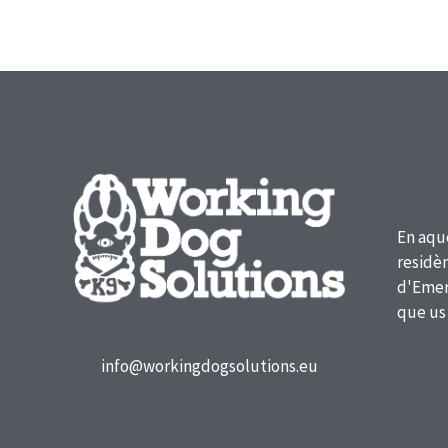
En aqu
residèn
d'Emerg
que us
info@workingdogsolutions.eu