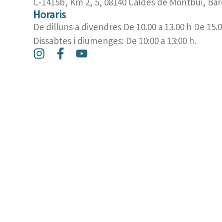
C-1415b, Km 2, 5, 08140 Caldes de Montbui, Bar
Horaris
De dilluns a divendres De 10.00 a 13.00 h De 15.0
Dissabtes i diumenges: De 10:00 a 13:00 h.
I
F
Y
n
a
o
s
c
u
t
e
t
a
b
u
g
o
b
r
o
e
a
k
m
-
f