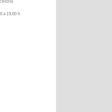
celona​
0 a 19.00 h