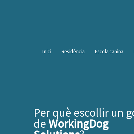
Vés
al
contingut
Inici
Residència
Escola canina
Per què escollir un g
de
WorkingDog