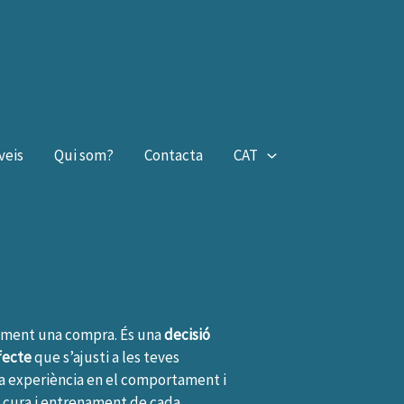
veis
Qui som?
Contacta
CAT
ement una compra. És una
decisió
fecte
que s’ajusti a les teves
lia experiència en el comportament i
a cura i entrenament de cada