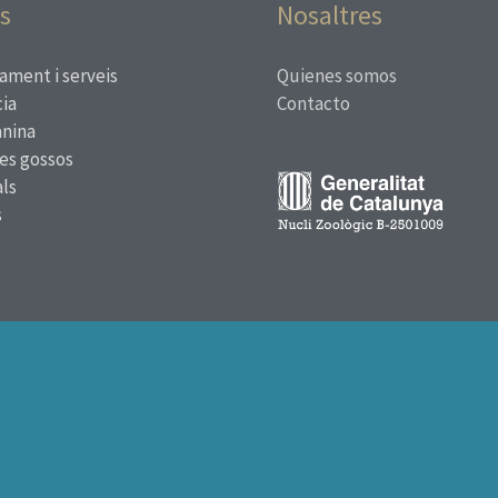
s
Nosaltres
ament i serveis
Quienes somos
ia
Contacto
anina
res gossos
ls
s