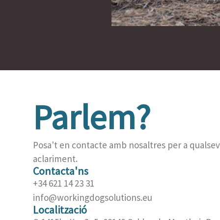
Parlem?
Posa't en contacte amb nosaltres per a qualsev
aclariment.
Contacta'ns
+34 621 14 23 31
info@workingdogsolutions.eu
Localització