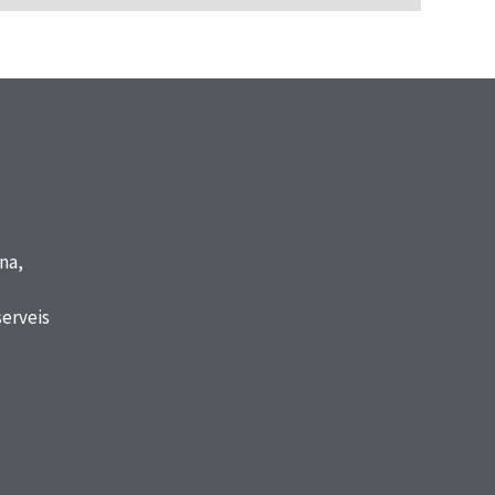
na,
serveis