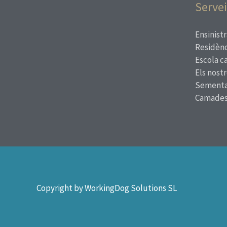
Servei
Ensinistr
Residènc
Escola c
Els nost
Sementa
Camade
Copyright by WorkingDog Solutions SL